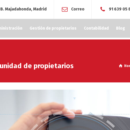
º B. Majadahonda, Madrid
Correo
91 639 05 
inistración
Gestión de propietarios
Contabilidad
Blog
munidad de propietarios
Ho